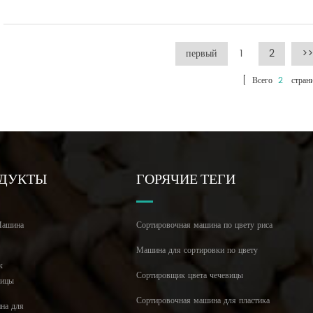
первый
1
2
>
[ Всего
2
страни
ОДУКТЫ
ГОРЯЧИЕ ТЕГИ
ашина
Сортировочная машина по цвету риса
Машина для сортировки по цвету
к
Сортировщик цвета чечевицы
ницы
Сортировочная машина для пластика
на для