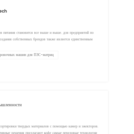
tech
в питания становится все выше и выше. для предприятий по
 создания собственных брендов также является единственным
ия потребностей потребителей, так и от долгосрочного
ировочных машин для ПЗС-матриц
мышленности
 сортировки твердых материалов с помощью камер и эжекторов.
ативные решения предлагают кофе самые передовые технологии