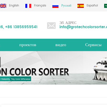
English
Français
Русский
Español
ЭЛ. АДРЕС
16
,
+86 13856959541
info@grotechcolorsorter
ы
проектов
видео
Сервисы
сортировщик цвета риса ms серия
овщик цветов
сортировщик гро