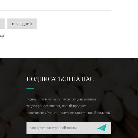
>
последний
ца]
ПОДПИСАТЬСЯ НА НАС
подпишитесь на нашу рассылку для анализа
тенденций освещения, новый продукт
порекомендуйте или получите таинственный подарок.