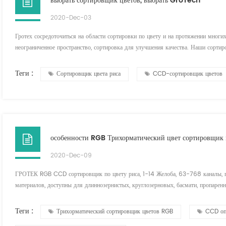
выбрать сортировщик цветов, выбрать GroTech
2020-Dec-03
Гротех сосредоточиться на области сортировки по цвету и на протяжении многих
неограниченное пространство, сортировка для улучшения качества. Наши сортир
сырье. ряд инноваций патентных технологий, высокое качество реализации, инт
Например: сорт...
Теги :
Сортировщик цвета риса
CCD-сортировщик цветов
особенности RGB Трихорматический цвет сортировщик
2020-Dec-09
ГРОТЕК RGB CCD сортировщик по цвету риса, 1-14 Желоба, 63-768 каналы, пл
материалов, доступны для длиннозернистых, круглозерновых, басмати, пропарен
Трихорматический сортировщик цвета : * Оптический сортировка С высокое р
долгий срок слу...
Теги :
Трихорматический сортировщик цветов RGB
CCD оп