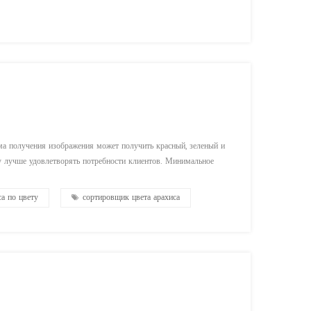
ма получения изображения может получить красный, зеленый и
 лучше удовлетворять потребности клиентов. Минимальное
рахис с пятнами и плесенью. кроме того, высокоточные
а по цвету
сортировщик цвета арахиса