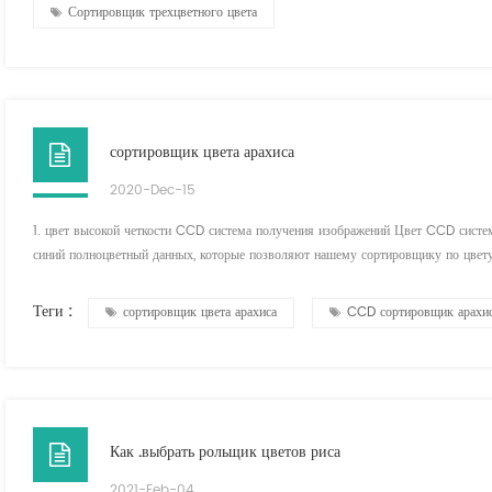
Сортировщик трехцветного цвета
сортировщик цвета арахиса
2020-Dec-15
1. цвет высокой четкости CCD система получения изображений Цвет CCD систе
синий полноцветный данных, которые позволяют нашему сортировщику по цвету
разрешение этой машины составляет 0,15 мм, и она может точно обнаруживать а
объектив обе...
Теги :
сортировщик цвета арахиса
CCD сортировщик арахис
Как .выбрать рольщик цветов риса
2021-Feb-04