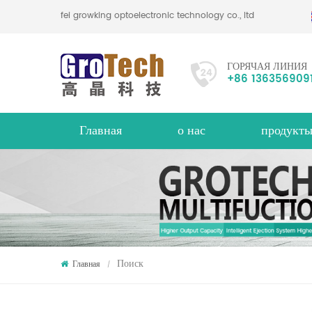
hefei growking optoelectronic technology co., ltd
ГОРЯЧАЯ ЛИНИЯ
+86 136356909
Главная
о нас
продукт
цветной чешуйчатый цветной сортировщик
промышленный сортировщик цветов
Многофункциональный сортир
около
Поиск
Главная
/