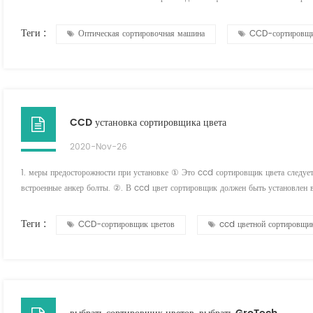
решения. В Технология оптической сортировки помогает производителям кофе с
каче...
Теги :
Оптическая сортировочная машина
CCD-сортировщи
CCD установка сортировщика цвета
2020-Nov-26
1. меры предосторожности при установке ① Это ccd сортировщик цвета следует 
встроенные анкер болты. ②. В ccd цвет сортировщик должен быть установлен
кондиционер), и следует нельзя устанавливать в условиях низких, высоких тем
быть вибрации г...
Теги :
CCD-сортировщик цветов
ccd цветной сортировщи