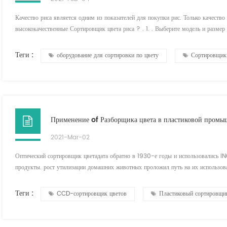
Качество риса является одним из показателей для покупки рис. Только качество
высококачественные Сортировщик цвета риса ? . 1. . Выберите модель и размер
Компания Рис Обработка. При нормальных обстоятельствах обрабатывающая мощн
Используется...
Теги :
оборудование для сортировки по цвету
Сортировщик 
Применение of Разборщика цвета в пластиковой промы
2021-Mar-02
Оптический сортировщик цветадата обратно в 1930-е годы и использовались IN
продукты. рост утилизации домашних животных проложил путь на их использоват
Clear Pet в барах, затем для удаления ПВХ и других полимеров, которые могут
р...
Теги :
CCD-сортировщик цветов
Пластиковый сортировщик