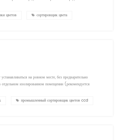
оответствовать самым строгим требованиям безопасности и
ки цветов
сортировщик цвета
устанавливаться на ровном месте, без предварительно
 в отдельном изолированном помещении (рекомендуется
ператур, влажности и пыльных мест. ③. там должен не должно
к
промышленный сортировщик цветов ccd