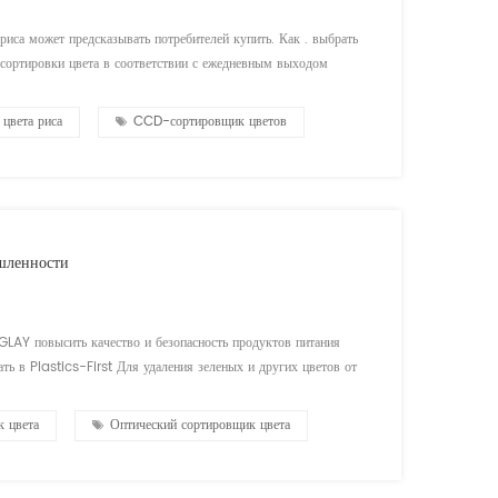
 риса может предсказывать потребителей купить. Как . выбрать
 сортировки цвета в соответствии с ежедневным выходом
ость каждого канала составляет кг / час. Если .
цвета риса
CCD-сортировщик цветов
шленности
GLAY повысить качество и безопасность продуктов питания
ь в Plastics-First Для удаления зеленых и других цветов от
 быть одинаковым цветом, что и четкий питомец, но проявляет
 цвета
Оптический сортировщик цвета