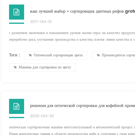
ваш лучший выбор - сортировщик цветных рифов gro
2017-Oct-10
с развитием экономики и повышением уровня жизни спрос на качество продукто
переработке риса, улучшения производства и качества, взятия линии качества и
способом избежать исключения на международном конкурсе. как от удовлетворен
развити...
Теги :
Оптический сортировщик цвета
Производитель сорт
Машина для сортировки по цвету
решения для оптической сортировки для кофейной про
2020-Oct-30
оптическая сортировочная машина интеллектуальный и автоматический процесс
Наши комплексные знания в области производства кофе в сочетании с свои кре