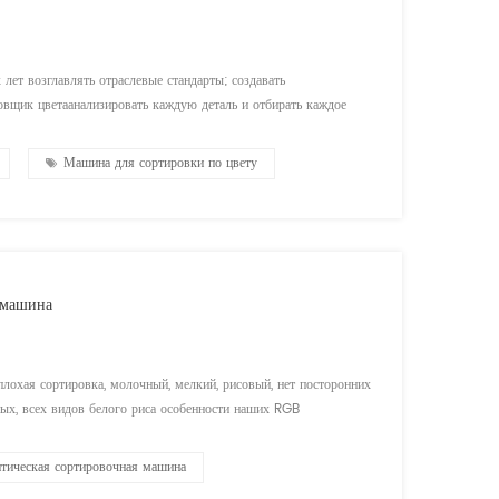
 лет возглавлять отраслевые стандарты; создавать
овщик цветаанализировать каждую деталь и отбирать каждое
еллектуальная сортировка промышленности новая высота!
Машина для сортировки по цвету
 машина
охая сортировка, молочный, мелкий, рисовый, нет посторонних
ных, всех видов белого риса особенности наших RGB
азрешение 4096 пиксель CCD Камера, Высокая надежность И
тическая сортировочная машина