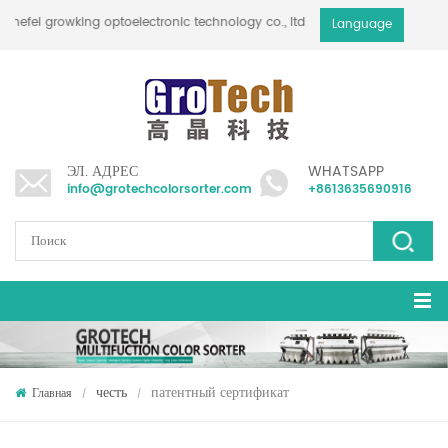
hefei growking optoelectronic technology co., ltd
Language
ЭЛ. АДРЕС
WHATSAPP
info@grotechcolorsorter.com
+8613635690916
честь
патентный сертификат
Главная
/
/