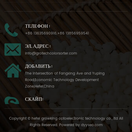
ТЕЛЕФОН :
+86 13635690916
,
+86 13856959541
ЭЛ. АДРЕС :
info@grotechcolorsorter.com
ДОБАВИТЬ :
The Intersection of Fangxing Ave and Yuping
Road,Economic Technology Development
Zone,Hefei,China
СКАЙП:
Copyright © hefei growking optoelectronic technology co., ltd All
Rights Reserved. Powered by
dyyseo.com