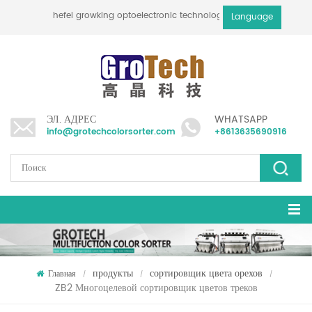
hefei growking optoelectronic technology co., ltd
Language
ЭЛ. АДРЕС
WHATSAPP
info@grotechcolorsorter.com
+8613635690916
продукты
сортировщик цвета орехов
Главная
/
/
/
ZB2 Многоцелевой сортировщик цветов треков