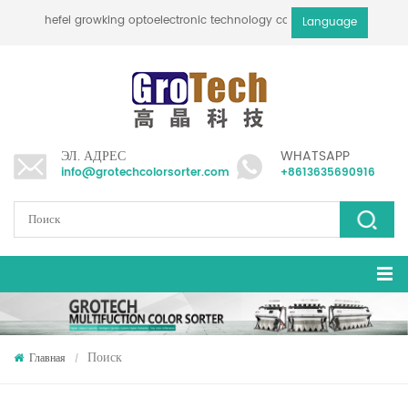
hefei growking optoelectronic technology co., ltd
Language
ЭЛ. АДРЕС
WHATSAPP
info@grotechcolorsorter.com
+8613635690916
Поиск
Главная
/