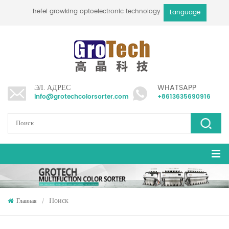
hefei growking optoelectronic technology co., ltd
Language
ЭЛ. АДРЕС
WHATSAPP
info@grotechcolorsorter.com
+8613635690916
Поиск
Главная
/