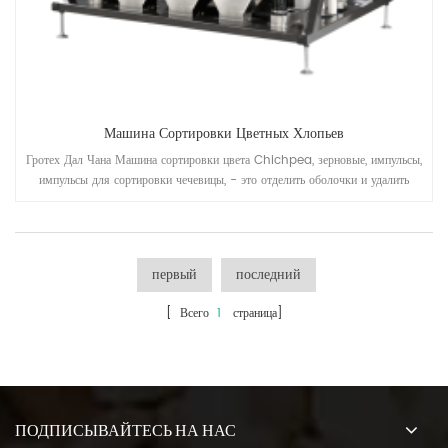
Машина Сортировки Цветных Хлопьев
Гротех Дал Чана Машина сортировки цвета Chichpea, зерновые, импульсы,
импульсы для сортировки чечевицы, - это отделить оболочки и удалить
другие иностранные материалы, быть применены к работе после того, как
чечевицы предварительно CLEANING, HULLING, расщепление, полировка etc
Обработка Единицы.
первый
последний
[ Всего
1
страница]
ПОДПИСЫВАЙТЕСЬ НА НАС