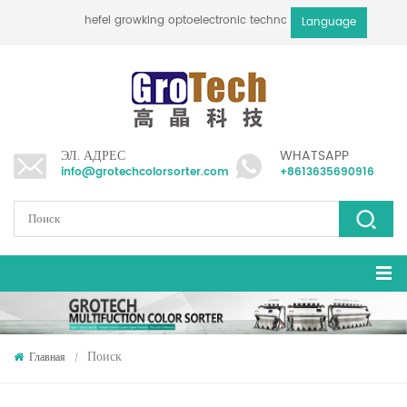
hefei growking optoelectronic technology co., ltd
Language
ЭЛ. АДРЕС
WHATSAPP
info@grotechcolorsorter.com
+8613635690916
Поиск
Главная
/