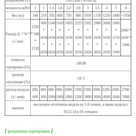
Напряжение (V)
110-250В (50-60Гц)
мощность (кВт)
1
1
1.4
1,8
2,2
2,6
3
3,5
4
5
6
Вес (кг)
140
210
350
600
750
880
1050
1150
1250
1400
+1650
960
1340
1610
1965
2225
2592
2980
3068
2980
1320
*
*
*
*
*
*
*
*
*
2980 *
Размер (L * W *
* 540
1630
1630
1630
1630
1630
1630
1630
1630
2116
2430 *
ч / мм)
*
*
*
*
*
*
*
*
*
*
1990
1130
2050
2050
2050
2050
2050
2050
2050
2050
1990
точность
≥99.99
сортировки (%)
уровень
≥8: 1
отклонения (%)
расход воздуха
200-
400-
600-
800-
1000-
1300-
1500-
1800-
2200-
2400-
2700-
(л / мин)
600
800
1000
1600
1800
2200
3000
3600
4000
4500
5000
мы можем изготовить модель из 1-8 лотков, а также модели с
заметки
10,12,14 и 16 лотками.
/ результаты сортировки /