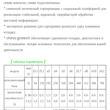
семян конопли, семян подсолнечника;
* семенной оптический сортировщик с социальной платформой для
реализации стабильной, надежной, сверхбыстрой обработки
массовой информации;
* экспертное решение для сортировки реализует одну ключевую
отладку;
* china grotech обеспечивает удаленную отладку, диагностику и
обслуживание. четыре основных технологии для обеспечения вашей
деятельности
/ таблица параметров /
мин
модель
ZL1
ZL2
zl3
zl4
zl5
zl6
ZL7
zl8
zl10
zl12
32
исполнительный
32
64
128
192
256
320
384
448
512
640
768
блок
пропускная
0..08-
0,5-
0,5-
1,5-
2,0-
3,0-
4.0-
5.0-
6.0-
6.0-
8.0-
способность (т /
1
0,2
1,4
2,5
5,0
6,0
8,0
10.0
12.0
14.0
16.0
20.0
ч)