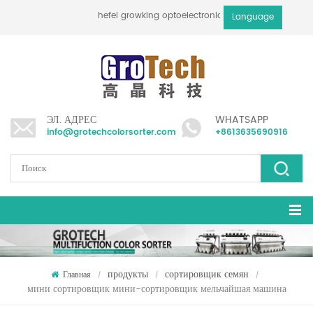
hefei growking optoelectronic technology co., ltd
Language
ЭЛ. АДРЕС
WHATSAPP
info@grotechcolorsorter.com
+8613635690916
продукты
сортировщик семян
Главная
/
/
/
мини сортировщик мини-сортировщик мельчайшая машина