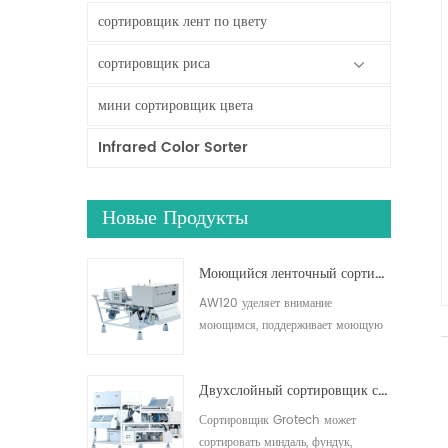
сортировщик лент по цвету
сортировщик риса
мини сортировщик цвета
Infrared Color Sorter
Новые Продукты
Моющийся ленточный сортировщик AW120
AW120 уделяет внимание
моющимся, поддерживает моющую
ленту и другие рабочие зоны,
эффективно удаляет загрязнения,
Двухслойный сортировщик с искусственным интеллектом
подходит для сортировки орехов,
сухофруктов, свежих фруктов и
Сортировщик Grotech может
овощей.5
сортировать миндаль, фундук,