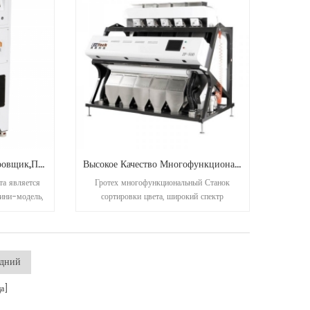
KD32 Серии Цвета Сортировщик,пластик Цвет Сортировщик
Высокое Качество Многофункциональный Сортировка Цвета Машины
а является
Гротех многофункциональный Станок
ини-модель,
сортировки цвета, широкий спектр
пластик, риса
использования, можно использовать для
рининга
Сортировка: Рис, бобы, орехи, семена,
пластмассы, зерна, пшеница и др
едний
а]