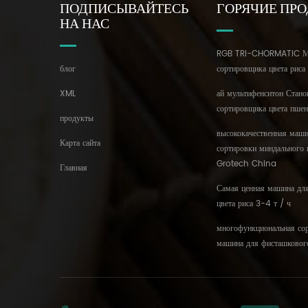
ПОДПИСЫВАЙТЕСЬ
ГОРЯЧИЕ ПР
НА НАС
RGB TRI-CHORMATIC М
блог
сортировщика цвета риса
XML
ай мультифенситон Стано
сортировщика цвета пше
продукты
высококачественная маши
Карта сайта
сортировки миндального 
Grotech China
Главная
Самая ценная машина дл
цвета риса 3-4 т / ч
многофункциональная со
машина для фисташковог