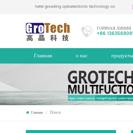
hefei growking optoelectronic technology co., ltd
ГОРЯЧАЯ ЛИНИЯ
+86 136356909
Главная
о нас
продукт
цветной чешуйчатый цветной сортировщик
промышленный сортировщик цветов
Многофункциональный сортир
около
Поиск
Главная
/