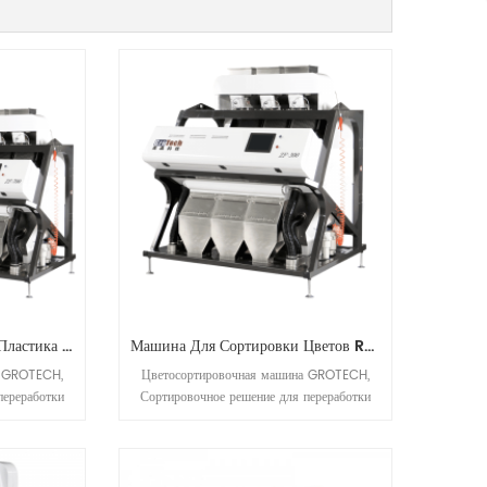
Машина Для Сортировки Пластика По Цвету Для Переработки ПП ПЭТ ПВХ
Машина Для Сортировки Цветов RGB Для Предприятий По Переработке Полипропилена, ПЭТ, ПВХ, АБС
а GROTECH,
Цветосортировочная машина GROTECH,
переработки
Сортировочное решение для переработки
шленности,
пластмасс и солевой промышленности,
ашина с RGB-
Оптическая сортировочная машина RGB
ли, кварца и
CCD для пластика (ПП, ПЭТ, ПВХ, АБС и
т. Д.), Соли, кварца и т. Д.