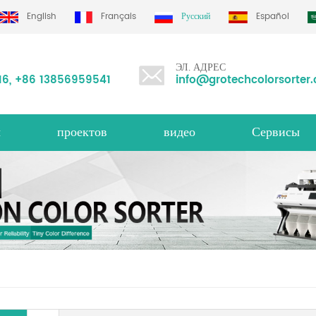
English
Français
Русский
Español
ЭЛ. АДРЕС
16
,
+86 13856959541
info@grotechcolorsorter
ы
проектов
видео
Сервисы
сортировщик цвета риса ms серия
овщик цветов
сортировщик гро