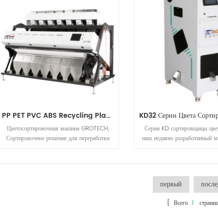
PP PET PVC ABS Recycling Plastic Separating Machine
Цветосортировочная машина GROTECH,
Серии KD сортировщицы цвет
Сортировочное решение для переработки
наш недавно разработанный м
пластмасс и солевой промышленности,
которая подходит для орехов, 
Оптическая сортировочная машина RGB
и других материалов ск
CCD для пластика (ПП, ПЭТ, ПВХ, АБС и
т. Д.), Соли, кварца и т. Д.
первый
посл
[ Всего
1
страниц