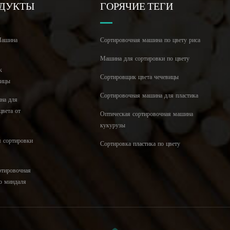
ОДУКТЫ
ГОРЯЧИЕ ТЕГИ
ашина
Сортировочная машина по цвету риса
Машина для сортировки по цвету
к
Сортировщик цвета чечевицы
ницы
Сортировочная машина для пластика
на для
цвета от
Оптическая сортировочная машина
кукурузы
я сортировки
Сортировка пластика по цвету
ртировочная
о миндаля