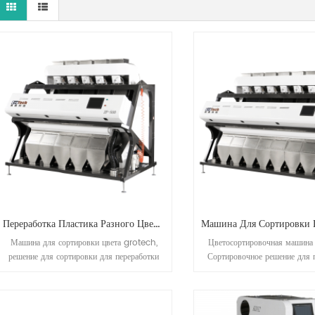
Переработка Пластика Разного Цвета Сортировочная Машина
Машина для сортировки цвета grotech,
Цветосортировочная машин
решение для сортировки для переработки
Сортировочное решение для 
пластика и соли, оптическая сортировочная
пластмасс и солевой промы
машина rgb ccd для пластика, соли, кварца
Оптическая сортировочная м
и т.д
матрицей CCD для пластика, со
т. Д.