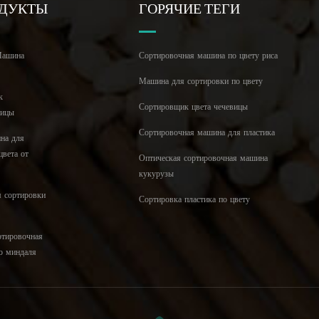
ОДУКТЫ
ГОРЯЧИЕ ТЕГИ
ашина
Сортировочная машина по цвету риса
Машина для сортировки по цвету
к
Сортировщик цвета чечевицы
ницы
Сортировочная машина для пластика
на для
цвета от
Оптическая сортировочная машина
кукурузы
я сортировки
Сортировка пластика по цвету
ртировочная
о миндаля