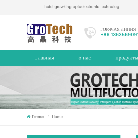
hefei growking optoelectronic technology co., lt
ГОРЯЧАЯ ЛИНИЯ
+86 136356909
Главная
о нас
продукт
цветной чешуйчатый цветной сортировщик
промышленный сортировщик цветов
Многофункциональный сортир
около
Поиск
Главная
/