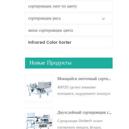
сортировщик лент по цвету
сортировщик риса
мини сортировщик цвета
Infrared Color Sorter
Новые Продукты
Моющийся ленточный сортировщик AW120
AW120 уделяет внимание
моющимся, поддерживает моющую
ленту и другие рабочие зоны,
эффективно удаляет загрязнения,
Двухслойный сортировщик с искусственным интеллектом
подходит для сортировки орехов,
сухофруктов, свежих фруктов и
Сортировщик Grotech может
овощей.5
сортировать миндаль, фундук,