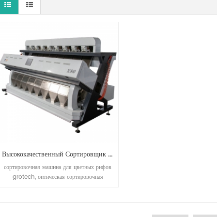
Высококачественный Сортировщик Цветов С Хорошим Послепродажным Обслуживанием
сортировочная машина для цветных рифов
grotech, оптическая сортировочная
машина rgb ccd, 1-14 желобов, 64-768
каналов, сортировка плохая, молочная,
меловая, рисовая, инородные материалы,
доступная для крупнозернистого, круглого