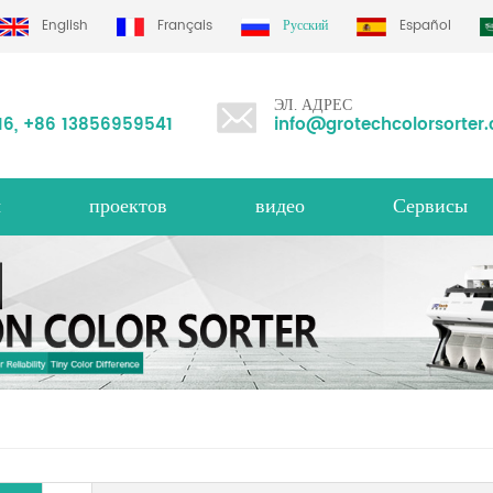
d
English
Français
Русский
Español
ЭЛ. АДРЕС
16
,
+86 13856959541
info@grotechcolorsorter
ы
проектов
видео
Сервисы
сортировщик цвета риса ms серия
овщик цветов
сортировщик гро