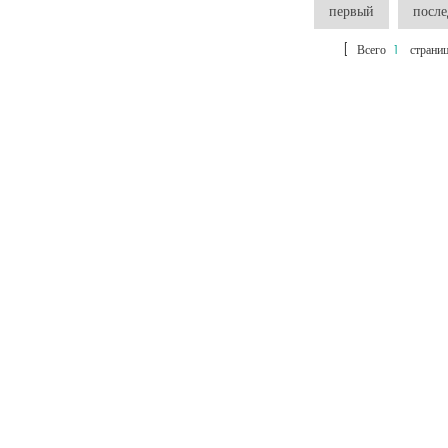
первый
посл
зерна, басмати, парил, белого цвета все виды
рисовых приложений.
[ Всего
1
страниц