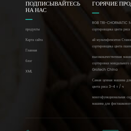
ПОДПИСЫВАЙТЕСЬ
ГОРЯЧИЕ ПР
НА НАС
RGB TRI-CHORMATIC М
продукты
сортировщика цвета риса
Карта сайта
ай мультифенситон Стано
сортировщика цвета пше
Главная
высококачественная маши
блог
сортировки миндального 
Grotech China
XML
Самая ценная машина дл
цвета риса 3-4 т / ч
многофункциональная со
машина для фисташковог