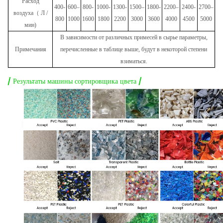
Расход
400-
600–
800-
1000-
1300-
1500–
1800-
2200–
2400-
2700–
воздуха
（
Л /
800
1000
1600
1800
2200
3000
3600
4000
4500
5000
мин)
В зависимости от различных примесей в сырье параметры,
Примечания
перечисленные в таблице выше, будут в некоторой степени
взиматься.
/ Результаты машины сортировщика цвета /