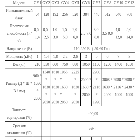
Модель
GY1
GY2
GY3
GY4
GY5
GY6
GY7
GY8
GY10
GY12
Исполнительный
64
128
192
256
320
384
448
512
640
768
блок
Пропускная
0,5–
0,5–
1.0-
1,5-
2,0-
3,0-
4,0–
5,0-
способность (т /
2,5-7,0
3,5-9,0
1,4
2,5
3.0
5,0
6,0
8,0
12,0
14,0
ч)
Напряжение (В)
110-250 В
（
50-60 Гц
）
Мощность (кВт)
1
1.4
1,8
2.2
2,6
3
5
6
7
8
Вес (кг)
210
350
600
750
880
1050
1150
1250
1400
1650
1340
1610
1965
2225
2980
960 *
*
*
*
*
2595 *
*
3068 *
2980 *
2980 *
Размер (Д * Ш *
1630
1630
1630
1630
1630
1630 *
2116
1630 *
2116 *
2430 *
В / мм)
*
*
*
*
*
2050
*
2050
1990
1990
2050
2050
2050
2050
2050
1990
Точность
≥99,99
сортировки (%)
Уровень
≥8: 1
отклонения (%)