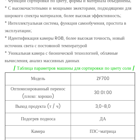
* Функции сортировки по цвету, формы и материала объединены;
* С высокочастотными и мощными эжекторами, подходящими для
широкого спектра материалов, более высокая эффективность;
* Интеллектуальная система, функция самообучения, простота в
эксплуатации;
* Идентификация камеры RGB, более высокая точность, новый
источник света с постоянной температурой
* Уникальная камера с бионической технологией, облачные
вычисления, анализ массивных данных
/ Таблица параметров машины для сортировки по цвету соли /
Модель
ZF700
Оптимизированный перенос
30:01:00
(плохо: хорошо)
Выход продукта (т / ч)
3,0-8,0
Подогрев подноса
ДА
Камера
ПЗС-матрица