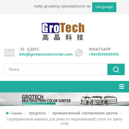
hefei growking optoelectronic technology co., ltd
Language
ЭЛ. АДРЕС
WHATSAPP
info@grotechcolorsorter.com
+8613635690916
продукты
промышленный сортировщик цветов
Главная
/
/
/
Сортировочная машина для рамы из нержавеющей стали по цвету
соли